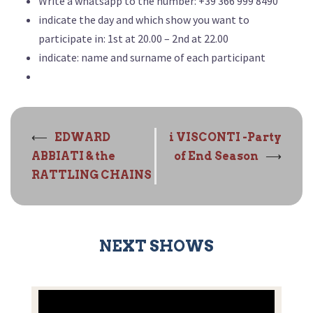
Write a whatsapp to the number: +39 366 999 8490
indicate the day and which show you want to
participate in: 1st at 20.00 – 2nd at 22.00
indicate: name and surname of each participant
Navigazione
⟵
EDWARD
i VISCONTI -Party
articolo
⟶
ABBIATI & the
of End Season
RATTLING CHAINS
NEXT SHOWS