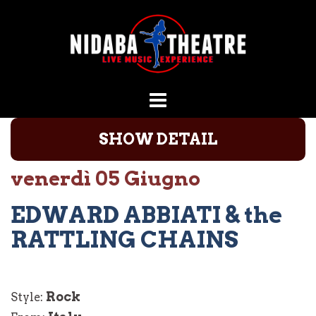
Vai
al
contenuto
SHOW DETAIL
venerdì 05 Giugno
EDWARD ABBIATI & the
RATTLING CHAINS
Rock
Style: