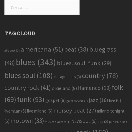
Ricerca
per:
TAG CLOUD
americana
(51)
bluegrass
beat
(38)
afrobeat
(1)
blues
(343)
(48)
blues. soul. funk
(29)
blues soul
(108)
country
(78)
chicago blues
(3)
folk
country rock
(41)
flamenco
(19)
dixieland
(8)
funk
(93)
(69)
jazz
(16)
gospel
(8)
live
(6)
great concert
(1)
mersey beat
(27)
livemilan
(6)
live milano
(6)
milano tonight
motown
(33)
(6)
NEWSOUL
(6)
pop
(2)
musica d'autore
(1)
punk'n'blues