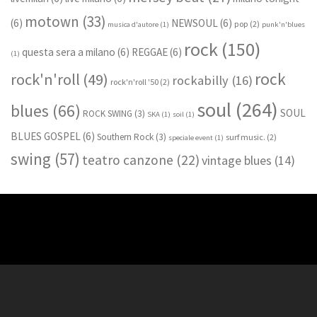
motown
(33)
(6)
NEWSOUL
(6)
pop
(2)
musica d'autore
(1)
punk'n'blues
rock
(150)
questa sera a milano
(6)
REGGAE
(6)
(1)
rock
rock'n'roll
(49)
rockabilly
(16)
rock'n'roll '50
(2)
soul
(264)
blues
(66)
SOUL
ROCK SWING
(3)
SKA
(1)
soil
(1)
BLUES GOSPEL
(6)
Southern Rock
(3)
surf music.
(2)
speciale event
(1)
swing
(57)
teatro canzone
(22)
vintage blues
(14)