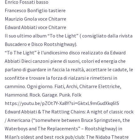
Enrico Fossati basso
Francesco Bonfiglio tastiere
Maurizio Gnola voce Chitarre
Edward Abbiati voce Chitarre
Il suo ultimo album “To the Light” ( consigliato dalla rivista
Buscadero e Disco Rootshighway).
“To The Light” è l’undicesimo disco realizzato da Edward
Abbiati Dieci canzoni piene di suoni, colori ed energia che
parlano di guardare in faccia la realtà, accettare le cadute, le
sconfitte e trovare la forza di rialzarsi e rimettersi in
cammino. Ogni giorno. Fiati, Archi, Chitarre Elettriche,
Hammond. Rock. Garage. Punk. Folk
https://youtu.be/pZOt7Y-Xa8Y?si=GktxL9mGudXkq6lS
Edward Abbiati & The Rattling Chains: A night of classic rock
/ Americana (“somewhere between Bruce Springsteen, the
Waterboys and The Replacements” – Rootshighway) in
Milan’s oldest and best rock pub/club: The Nidaba Theatre