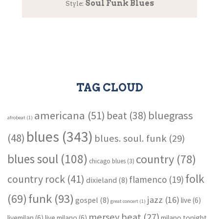
Soul Funk Blues
Style:
TAG CLOUD
americana
(51)
bluegrass
beat
(38)
afrobeat
(1)
blues
(343)
(48)
blues. soul. funk
(29)
blues soul
(108)
country
(78)
chicago blues
(3)
folk
country rock
(41)
flamenco
(19)
dixieland
(8)
funk
(93)
(69)
jazz
(16)
gospel
(8)
live
(6)
great concert
(1)
mersey beat
(27)
livemilan
(6)
live milano
(6)
milano tonight