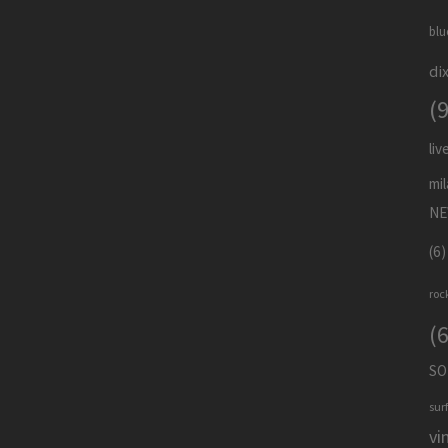
blu
di
(
liv
mi
NE
(6)
rock
(
SO
sur
vi