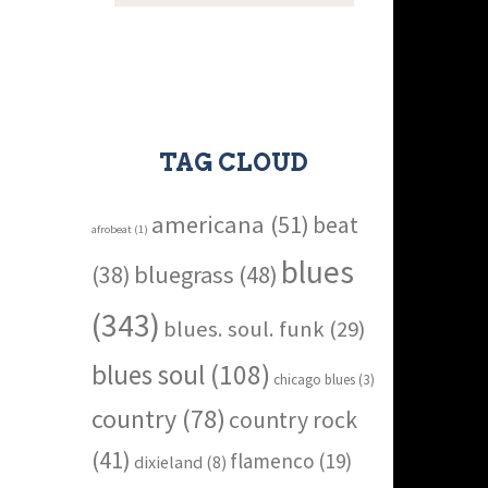
TAG CLOUD
americana
(51)
beat
afrobeat
(1)
blues
bluegrass
(48)
(38)
(343)
blues. soul. funk
(29)
blues soul
(108)
chicago blues
(3)
country
(78)
country rock
(41)
flamenco
(19)
dixieland
(8)