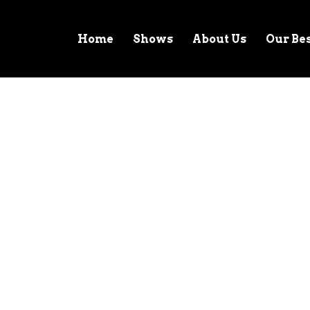
Home
Shows
About Us
Our Be