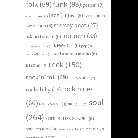
funk
(93)
folk
(69)
gospel
(8)
jazz
(16)
live
(6)
livemilan
(6)
great concert
(1)
mersey beat
(27)
live milano
(6)
motown
(33)
milano tonight
(6)
NEWSOUL
(6)
pop
(2)
musica d'autore
(1)
questa sera a milano
(6)
punk'n'blues
(1)
rock
(150)
REGGAE
(6)
rock'n'roll
(49)
rock'n'roll '50
(2)
rock blues
rockabilly
(16)
soul
(66)
ROCK SWING
(3)
SKA
(1)
soil
(1)
(264)
SOUL BLUES GOSPEL
(6)
Southern Rock
(3)
surf music.
(2)
speciale event
(1)