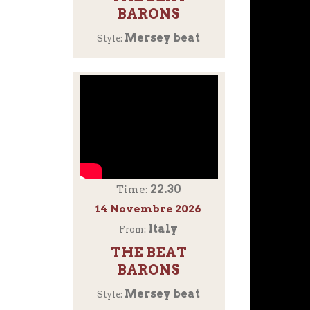
BARONS
Mersey beat
Style:
22.30
Time:
14 Novembre 2026
Italy
From:
THE BEAT
BARONS
Mersey beat
Style: