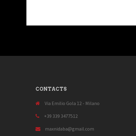
CONTACTS
Via Emilio Gola 12 - Milano
+39 339 3477512
maxnidaba@gmail.com