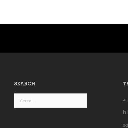
SEARCH
T
Ricerca
afro
per:
b
so