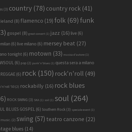
country
(78)
country rock
(41)
es
(3)
funk
folk
(69)
flamenco
(19)
xieland
(8)
93)
jazz
(16)
gospel
(8)
live
(6)
great concert
(1)
mersey beat
(27)
emilan
(6)
live milano
(6)
motown
(33)
lano tonight
(6)
musica d'autore
(1)
WSOUL
(6)
questa sera a milano
pop
(2)
punk'n'blues
(1)
rock
(150)
rock'n'roll
(49)
REGGAE
(6)
rock blues
rockabilly
(16)
'n'roll '50
(2)
soul
(264)
66)
ROCK SWING
(3)
SKA
(1)
soil
(1)
UL BLUES GOSPEL
(6)
Southern Rock
(3)
speciale event
(1)
swing
(57)
teatro canzone
(22)
f music.
(2)
ntage blues
(14)