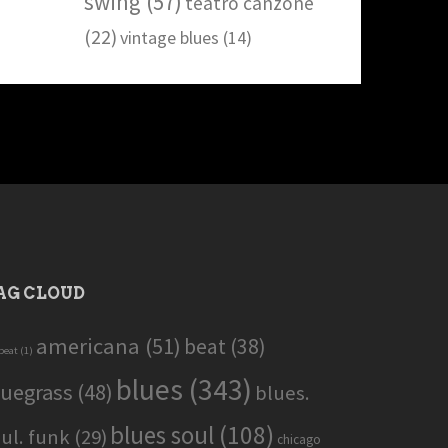
swing
(57)
teatro canzone
(22)
vintage blues
(14)
AG CLOUD
americana
(51)
beat
(38)
beat
(1)
blues
(343)
luegrass
(48)
blues.
blues soul
(108)
ul. funk
(29)
chicago