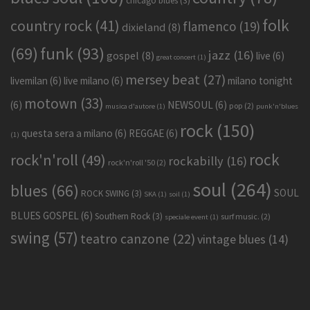
chicago blues
(3)
folk
country rock
(41)
flamenco
(19)
dixieland
(8)
funk
(93)
(69)
jazz
(16)
gospel
(8)
live
(6)
great concert
(1)
mersey beat
(27)
livemilan
(6)
live milano
(6)
milano tonight
motown
(33)
(6)
NEWSOUL
(6)
pop
(2)
musica d'autore
(1)
punk'n'blues
rock
(150)
questa sera a milano
(6)
REGGAE
(6)
(1)
rock
rock'n'roll
(49)
rockabilly
(16)
rock'n'roll '50
(2)
soul
(264)
blues
(66)
SOUL
ROCK SWING
(3)
SKA
(1)
soil
(1)
BLUES GOSPEL
(6)
Southern Rock
(3)
surf music.
(2)
speciale event
(1)
swing
(57)
teatro canzone
(22)
vintage blues
(14)