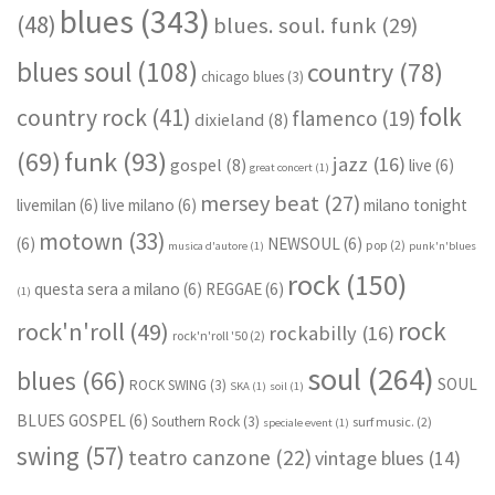
blues
(343)
(48)
blues. soul. funk
(29)
blues soul
(108)
country
(78)
chicago blues
(3)
folk
country rock
(41)
flamenco
(19)
dixieland
(8)
funk
(93)
(69)
jazz
(16)
gospel
(8)
live
(6)
great concert
(1)
mersey beat
(27)
livemilan
(6)
live milano
(6)
milano tonight
motown
(33)
(6)
NEWSOUL
(6)
pop
(2)
musica d'autore
(1)
punk'n'blues
rock
(150)
questa sera a milano
(6)
REGGAE
(6)
(1)
rock
rock'n'roll
(49)
rockabilly
(16)
rock'n'roll '50
(2)
soul
(264)
blues
(66)
SOUL
ROCK SWING
(3)
SKA
(1)
soil
(1)
BLUES GOSPEL
(6)
Southern Rock
(3)
surf music.
(2)
speciale event
(1)
swing
(57)
teatro canzone
(22)
vintage blues
(14)