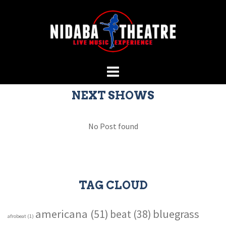
Vai
al
contenuto
NEXT SHOWS
No Post found
TAG CLOUD
americana
(51)
bluegrass
beat
(38)
afrobeat
(1)