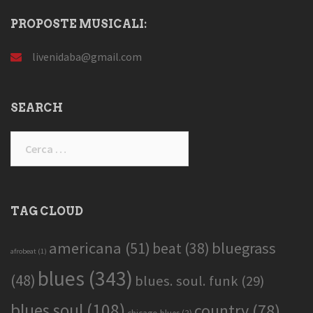
PROPOSTE MUSICALI:
livenidaba@gmail.com
SEARCH
Ricerca
per:
TAG CLOUD
americana
(51)
bluegrass
beat
(38)
afrobeat
(1)
blues
(343)
(48)
blues. soul. funk
(29)
blues soul
(108)
country
(78)