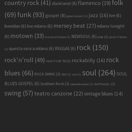
folk
country rock
(41)
flamenco
(19)
dixieland
(8)
funk
(93)
(69)
jazz
(16)
gospel
(8)
live
(6)
great concert
(1)
mersey beat
(27)
livemilan
(6)
live milano
(6)
milano tonight
motown
(33)
(6)
NEWSOUL
(6)
pop
(2)
musica d'autore
(1)
punk'n'blues
rock
(150)
questa sera a milano
(6)
REGGAE
(6)
(1)
rock
rock'n'roll
(49)
rockabilly
(16)
rock'n'roll '50
(2)
soul
(264)
blues
(66)
SOUL
ROCK SWING
(3)
SKA
(1)
soil
(1)
BLUES GOSPEL
(6)
Southern Rock
(3)
surf music.
(2)
speciale event
(1)
swing
(57)
teatro canzone
(22)
vintage blues
(14)