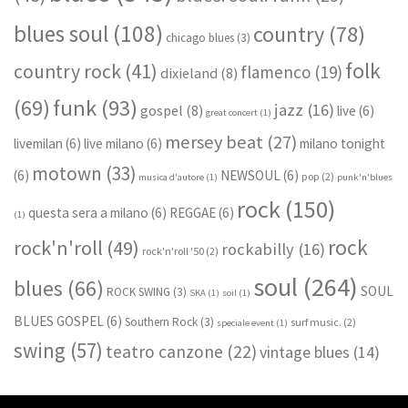
blues soul
(108)
country
(78)
chicago blues
(3)
folk
country rock
(41)
flamenco
(19)
dixieland
(8)
funk
(93)
(69)
jazz
(16)
gospel
(8)
live
(6)
great concert
(1)
mersey beat
(27)
livemilan
(6)
live milano
(6)
milano tonight
motown
(33)
(6)
NEWSOUL
(6)
pop
(2)
musica d'autore
(1)
punk'n'blues
rock
(150)
questa sera a milano
(6)
REGGAE
(6)
(1)
rock
rock'n'roll
(49)
rockabilly
(16)
rock'n'roll '50
(2)
soul
(264)
blues
(66)
SOUL
ROCK SWING
(3)
SKA
(1)
soil
(1)
BLUES GOSPEL
(6)
Southern Rock
(3)
surf music.
(2)
speciale event
(1)
swing
(57)
teatro canzone
(22)
vintage blues
(14)