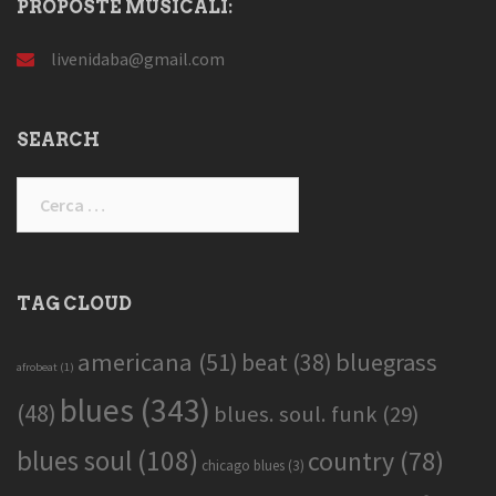
PROPOSTE MUSICALI:
livenidaba@gmail.com
SEARCH
Ricerca
per:
TAG CLOUD
americana
(51)
bluegrass
beat
(38)
afrobeat
(1)
blues
(343)
(48)
blues. soul. funk
(29)
blues soul
(108)
country
(78)
chicago blues
(3)