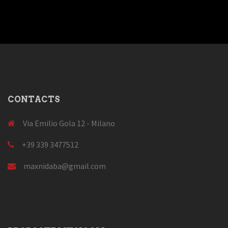
CONTACTS
Via Emilio Gola 12 - Milano
+39 339 3477512
maxnidaba@gmail.com