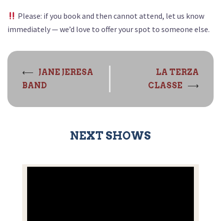
Please: if you book and then cannot attend, let us know
immediately — we’d love to offer your spot to someone else.
Navigazione
⟵
JANE JERESA
LA TERZA
articolo
⟶
BAND
CLASSE
NEXT SHOWS