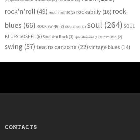
rock
rock'n'roll
(49)
rockabilly
(16)
rock'n'roll '50
(2)
soul
(264)
blues
(66)
SOUL
ROCK SWING
(3)
SKA
(1)
soil
(1)
BLUES GOSPEL
(6)
Southern Rock
(3)
surf music.
(2)
speciale event
(1)
swing
(57)
teatro canzone
(22)
vintage blues
(14)
CONTACTS