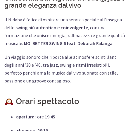
grande eleganza dal vivo
Il Nidaba è felice di ospitare una serata speciale all’insegna
dello
swing più autentico e coinvolgente
, con una
formazione che unisce energia, raffinatezza e grande qualità
musicale:
MO’ BETTER SWING 6 feat. Deborah Falanga
.
Un viaggio sonoro che riporta alle atmosfere scintillanti
degli anni ’30 e ’40, tra jazz, swing e ritmi irresistibili,
perfetto per chi ama la musica dal vivo suonata con stile,
passione e un groove contagioso.
Orari spettacolo
apertura
: ore
19:45
show
: ore
20:30