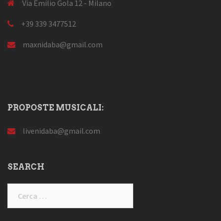
Via Emilio Gola 12 - Milano
+39 339 3477512
maxnidaba@gmail.com
PROPOSTE MUSICALI:
livenidaba@gmail.com
SEARCH
Ricerca
per: