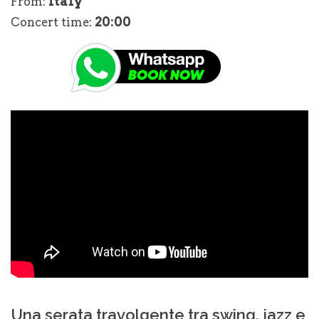
Italy
From:
20:00
Concert time:
Una serata travolgente tra swing, jazz e