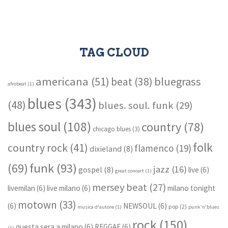
TAG CLOUD
americana
(51)
bluegrass
beat
(38)
afrobeat
(1)
blues
(343)
(48)
blues. soul. funk
(29)
blues soul
(108)
country
(78)
chicago blues
(3)
folk
country rock
(41)
flamenco
(19)
dixieland
(8)
funk
(93)
(69)
jazz
(16)
gospel
(8)
live
(6)
great concert
(1)
mersey beat
(27)
livemilan
(6)
live milano
(6)
milano tonight
motown
(33)
(6)
NEWSOUL
(6)
pop
(2)
musica d'autore
(1)
punk'n'blues
rock
(150)
questa sera a milano
(6)
REGGAE
(6)
(1)