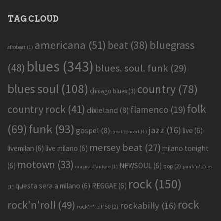
TAG CLOUD
americana
(51)
bluegrass
beat
(38)
afrobeat
(1)
blues
(343)
(48)
blues. soul. funk
(29)
blues soul
(108)
country
(78)
chicago blues
(3)
folk
country rock
(41)
flamenco
(19)
dixieland
(8)
funk
(93)
(69)
jazz
(16)
gospel
(8)
live
(6)
great concert
(1)
mersey beat
(27)
livemilan
(6)
live milano
(6)
milano tonight
motown
(33)
(6)
NEWSOUL
(6)
pop
(2)
musica d'autore
(1)
punk'n'blues
rock
(150)
questa sera a milano
(6)
REGGAE
(6)
(1)
rock
rock'n'roll
(49)
rockabilly
(16)
rock'n'roll '50
(2)