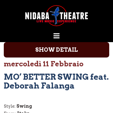
Vai
al
contenuto
SHOW DETAIL
mercoledì 11 Febbraio
MO’ BETTER SWING feat.
Deborah Falanga
Swing
Style: