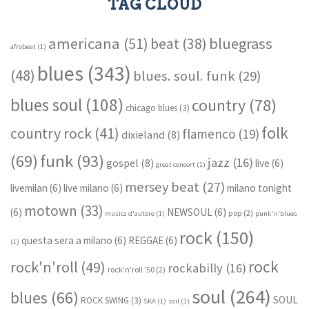
TAG CLOUD
americana
(51)
bluegrass
beat
(38)
afrobeat
(1)
blues
(343)
(48)
blues. soul. funk
(29)
blues soul
(108)
country
(78)
chicago blues
(3)
folk
country rock
(41)
flamenco
(19)
dixieland
(8)
funk
(93)
(69)
jazz
(16)
gospel
(8)
live
(6)
great concert
(1)
mersey beat
(27)
livemilan
(6)
live milano
(6)
milano tonight
motown
(33)
(6)
NEWSOUL
(6)
pop
(2)
musica d'autore
(1)
punk'n'blues
rock
(150)
questa sera a milano
(6)
REGGAE
(6)
(1)
rock
rock'n'roll
(49)
rockabilly
(16)
rock'n'roll '50
(2)
soul
(264)
blues
(66)
SOUL
ROCK SWING
(3)
SKA
(1)
soil
(1)