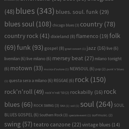
blues
(343)
(48)
blues. soul. funk
(29)
blues soul
(108)
country
(78)
chicago blues
(3)
folk
country rock
(41)
flamenco
(19)
dixieland
(8)
funk
(93)
(69)
jazz
(16)
gospel
(8)
live
(6)
great concert
(1)
mersey beat
(27)
livemilan
(6)
live milano
(6)
milano tonight
motown
(33)
(6)
NEWSOUL
(6)
pop
(2)
musica d'autore
(1)
punk'n'blues
rock
(150)
questa sera a milano
(6)
REGGAE
(6)
(1)
rock
rock'n'roll
(49)
rockabilly
(16)
rock'n'roll '50
(2)
soul
(264)
blues
(66)
SOUL
ROCK SWING
(3)
SKA
(1)
soil
(1)
BLUES GOSPEL
(6)
Southern Rock
(3)
surf music.
(2)
speciale event
(1)
swing
(57)
teatro canzone
(22)
vintage blues
(14)