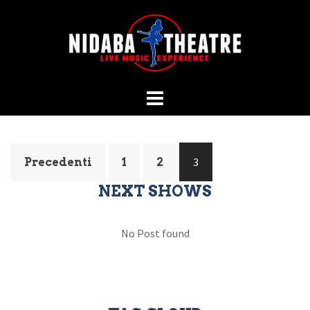
Vai
al
contenuto
Paginazione
3
Precedenti
1
2
degli
articoli
NEXT SHOWS
No Post found