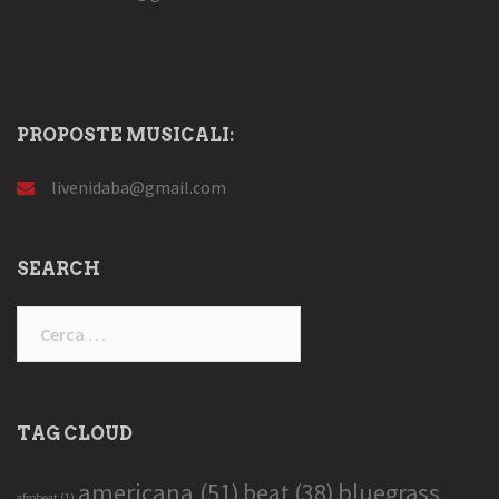
PROPOSTE MUSICALI:
livenidaba@gmail.com
SEARCH
Ricerca
per:
TAG CLOUD
americana
(51)
bluegrass
beat
(38)
afrobeat
(1)