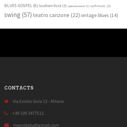
BLUES GOSPEL
(6)
Southern Rock
(3)
surf music.
(2)
speciale event
(1)
swing
(57)
teatro canzone
(22)
vintage blues
(14)
CONTACTS
Via Emilio Gola 12 - Milano
+39 339 3477512
maxnidaba@gmail.com