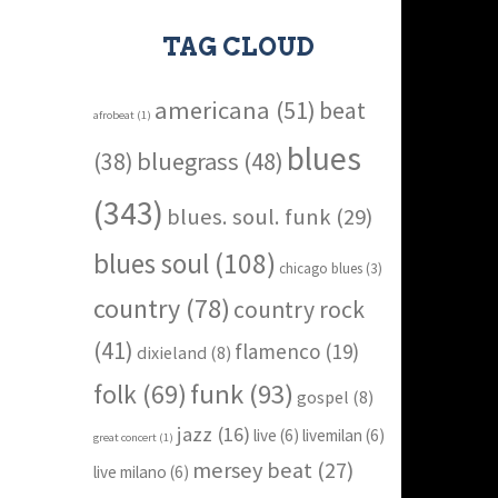
TAG CLOUD
americana
(51)
beat
afrobeat
(1)
blues
bluegrass
(48)
(38)
(343)
blues. soul. funk
(29)
blues soul
(108)
chicago blues
(3)
country
(78)
country rock
(41)
flamenco
(19)
dixieland
(8)
funk
(93)
folk
(69)
gospel
(8)
jazz
(16)
live
(6)
livemilan
(6)
great concert
(1)
mersey beat
(27)
live milano
(6)