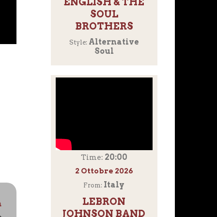
ENGLISH & THE
SOUL
BROTHERS
Alternative
Style:
Soul
20:00
Time:
2 Ottobre 2026
Italy
From:
LEBRON
à
JOHNSON BAND
⟶