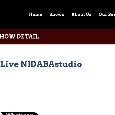
Home
Shows
About Us
Our Be
HOW DETAIL
Live NIDABAstudio