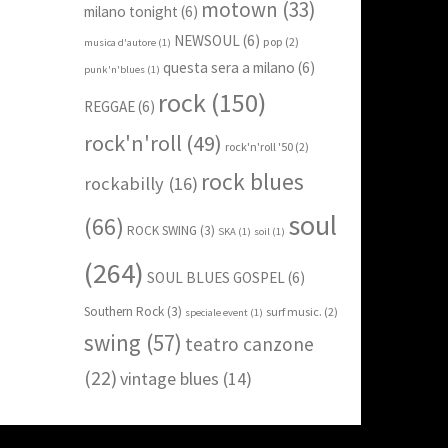
motown
(33)
milano tonight
(6)
NEWSOUL
(6)
pop
(2)
musica d'autore
(1)
questa sera a milano
(6)
punk'n'blues
(1)
rock
(150)
REGGAE
(6)
rock'n'roll
(49)
rock'n'roll '50
(2)
rock blues
rockabilly
(16)
soul
(66)
ROCK SWING
(3)
SKA
(1)
soil
(1)
(264)
SOUL BLUES GOSPEL
(6)
Southern Rock
(3)
surf music.
(2)
speciale event
(1)
swing
(57)
teatro canzone
(22)
vintage blues
(14)