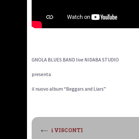
GNOLA BLUES BAND live NIDABA STUDIO
presenta
il nuovo album “Beggars and Liars”
Navigazione
⟵
i VISCONTI