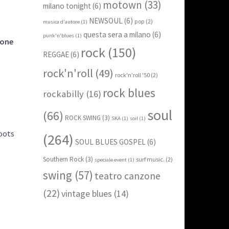
motown
(33)
milano tonight
(6)
NEWSOUL
(6)
pop
(2)
musica d'autore
(1)
questa sera a milano
(6)
punk'n'blues
(1)
sone
rock
(150)
REGGAE
(6)
rock'n'roll
(49)
rock'n'roll '50
(2)
rock blues
rockabilly
(16)
soul
(66)
ROCK SWING
(3)
SKA
(1)
soil
(1)
Roots
(264)
SOUL BLUES GOSPEL
(6)
Southern Rock
(3)
surf music.
(2)
speciale event
(1)
swing
(57)
teatro canzone
(22)
vintage blues
(14)