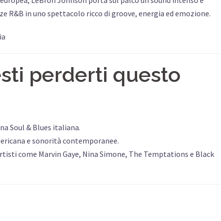
nze R&B in uno spettacolo ricco di groove, energia ed emozione.
ia
ti perderti questo
na Soul & Blues italiana.
mericana e sonorità contemporanee.
i artisti come Marvin Gaye, Nina Simone, The Temptations e Black