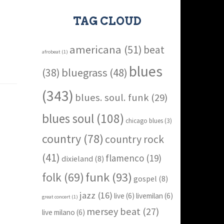
TAG CLOUD
americana
(51)
beat
afrobeat
(1)
blues
bluegrass
(48)
(38)
(343)
blues. soul. funk
(29)
blues soul
(108)
chicago blues
(3)
country
(78)
country rock
(41)
flamenco
(19)
dixieland
(8)
funk
(93)
folk
(69)
gospel
(8)
jazz
(16)
live
(6)
livemilan
(6)
great concert
(1)
mersey beat
(27)
live milano
(6)