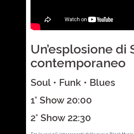
Un’esplosione di 
contemporaneo
Soul • Funk • Blues
1° Show 20:00
2° Show 22:30
Tra le voci più interessanti della nuova Black Mus