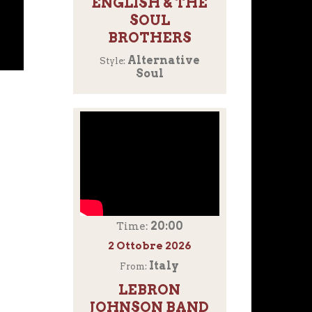
ENGLISH & THE
SOUL
BROTHERS
Alternative
Style:
Soul
20:00
Time:
2 Ottobre 2026
Italy
From:
LEBRON
JOHNSON BAND