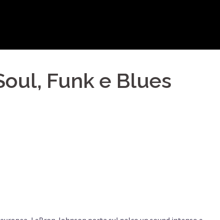
Soul, Funk e Blues
ic europea, LeBron Johnson porta sul palco un sound intenso e