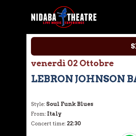
Vai
al
contenuto
S
venerdì 02 Ottobre
LEBRON JOHNSON 
Soul Funk Blues
Style:
Italy
From:
22:30
Concert time: