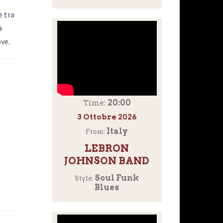
e tra
à
ve.
20:00
Time:
3 Ottobre 2026
Italy
From:
LEBRON
JOHNSON BAND
Soul Funk
Style:
Blues