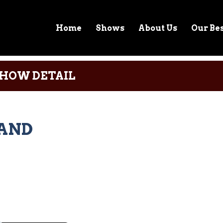
Home
Shows
About Us
Our Be
HOW DETAIL
BAND