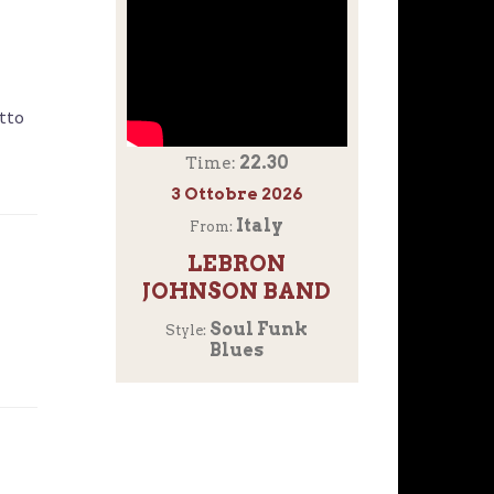
itto
22.30
Time:
3 Ottobre 2026
Italy
From:
LEBRON
JOHNSON BAND
Soul Funk
Style:
Blues