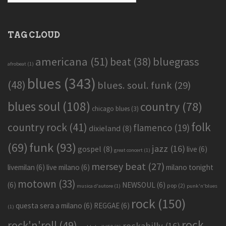
TAG CLOUD
americana
(51)
bluegrass
beat
(38)
afrobeat
(1)
blues
(343)
(48)
blues. soul. funk
(29)
blues soul
(108)
country
(78)
chicago blues
(3)
folk
country rock
(41)
flamenco
(19)
dixieland
(8)
funk
(93)
(69)
jazz
(16)
gospel
(8)
live
(6)
great concert
(1)
mersey beat
(27)
livemilan
(6)
live milano
(6)
milano tonight
motown
(33)
(6)
NEWSOUL
(6)
pop
(2)
musica d'autore
(1)
punk'n'blues
rock
(150)
questa sera a milano
(6)
REGGAE
(6)
(1)
rock
rock'n'roll
(49)
rockabilly
(16)