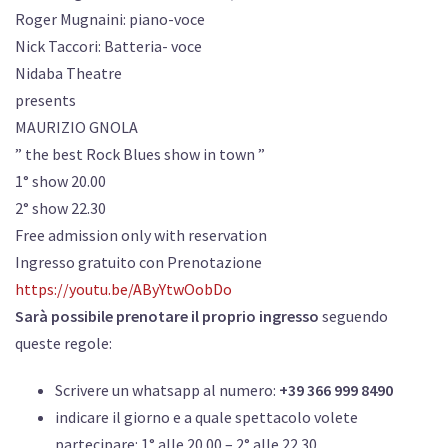
Roger Mugnaini: piano-voce
Nick Taccori: Batteria- voce
Nidaba Theatre
presents
MAURIZIO GNOLA
” the best Rock Blues show in town ”
1° show 20.00
2° show 22.30
Free admission only with reservation
Ingresso gratuito con Prenotazione
https://youtu.be/AByYtwOobDo
Sarà possibile prenotare il proprio ingresso
seguendo
queste regole:
Scrivere un whatsapp al numero:
+39 366 999 8490
indicare il giorno e a quale spettacolo volete
partecipare: 1° alle 20.00 – 2° alle 22.30