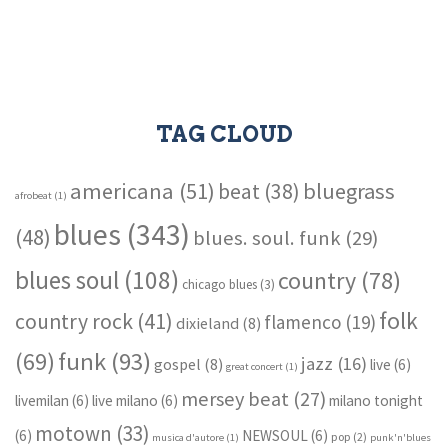
TAG CLOUD
americana
(51)
bluegrass
beat
(38)
afrobeat
(1)
blues
(343)
(48)
blues. soul. funk
(29)
blues soul
(108)
country
(78)
chicago blues
(3)
folk
country rock
(41)
flamenco
(19)
dixieland
(8)
funk
(93)
(69)
jazz
(16)
gospel
(8)
live
(6)
great concert
(1)
mersey beat
(27)
livemilan
(6)
live milano
(6)
milano tonight
motown
(33)
(6)
NEWSOUL
(6)
pop
(2)
musica d'autore
(1)
punk'n'blues