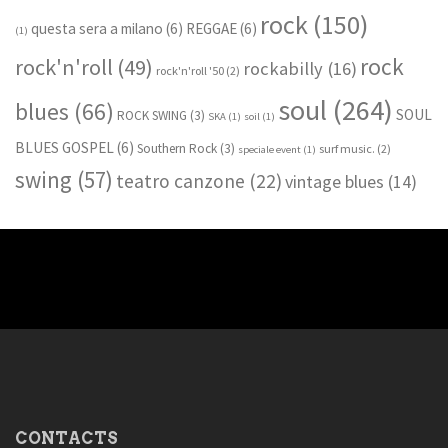
rock
(150)
questa sera a milano
(6)
REGGAE
(6)
(1)
rock
rock'n'roll
(49)
rockabilly
(16)
rock'n'roll '50
(2)
soul
(264)
blues
(66)
SOUL
ROCK SWING
(3)
SKA
(1)
soil
(1)
BLUES GOSPEL
(6)
Southern Rock
(3)
surf music.
(2)
speciale event
(1)
swing
(57)
teatro canzone
(22)
vintage blues
(14)
CONTACTS