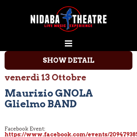
Vai
al
contenuto
SHOW DETAIL
venerdì 13 Ottobre
Maurizio GNOLA
Glielmo BAND
Facebook Event:
https://www.facebook.com/events/209479385