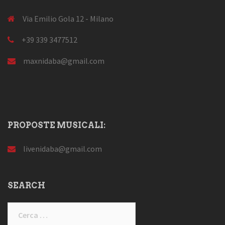
Via Emilio Gola 12 - Milano
+39 339 3477512
maxnidaba@gmail.com
PROPOSTE MUSICALI:
livenidaba@gmail.com
SEARCH
Ricerca
per: