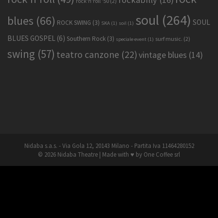
rock'n'roll '50
(2)
soul
(264)
blues
(66)
SOUL
ROCK SWING
(3)
SKA
(1)
soil
(1)
BLUES GOSPEL
(6)
Southern Rock
(3)
surf music.
(2)
speciale event
(1)
swing
(57)
teatro canzone
(22)
vintage blues
(14)
Nidaba s.a.s. - Via Gola 12, 20143 Milano - Partita Iva 11464280152
© 2026
Nidaba Theatre
| Made with ♥ by
One Coffee
srl