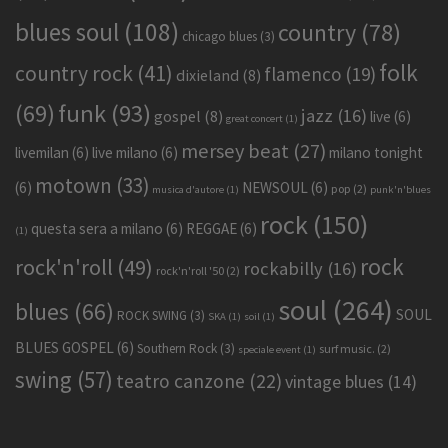
blues soul
(108)
country
(78)
chicago blues
(3)
folk
country rock
(41)
flamenco
(19)
dixieland
(8)
funk
(93)
(69)
jazz
(16)
gospel
(8)
live
(6)
great concert
(1)
mersey beat
(27)
livemilan
(6)
live milano
(6)
milano tonight
motown
(33)
(6)
NEWSOUL
(6)
pop
(2)
musica d'autore
(1)
punk'n'blues
rock
(150)
questa sera a milano
(6)
REGGAE
(6)
(1)
rock
rock'n'roll
(49)
rockabilly
(16)
rock'n'roll '50
(2)
soul
(264)
blues
(66)
SOUL
ROCK SWING
(3)
SKA
(1)
soil
(1)
BLUES GOSPEL
(6)
Southern Rock
(3)
surf music.
(2)
speciale event
(1)
swing
(57)
teatro canzone
(22)
vintage blues
(14)