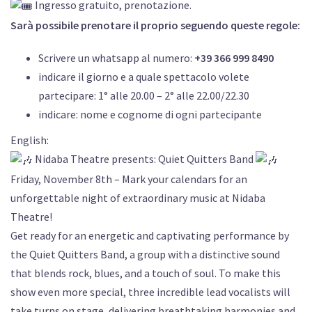
Ingresso gratuito, prenotazione.
Sarà possibile prenotare il proprio seguendo queste regole:
Scrivere un whatsapp al numero:
+39 366 999 8490
indicare il giorno e a quale spettacolo volete
partecipare: 1° alle 20.00 – 2° alle 22.00/22.30
indicare: nome e cognome di ogni partecipante
English:
Nidaba Theatre presents: Quiet Quitters Band
Friday, November 8th – Mark your calendars for an
unforgettable night of extraordinary music at Nidaba
Theatre!
Get ready for an energetic and captivating performance by
the Quiet Quitters Band, a group with a distinctive sound
that blends rock, blues, and a touch of soul. To make this
show even more special, three incredible lead vocalists will
take turns on stage, delivering breathtaking harmonies and