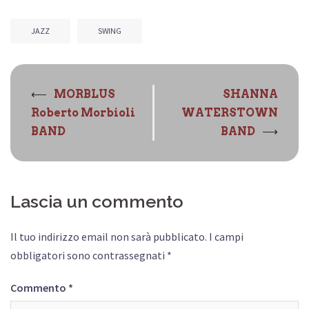
JAZZ
SWING
Navigazione
⟵
MORBLUS
SHANNA
articolo
Roberto Morbioli
WATERSTOWN
⟶
BAND
BAND
Lascia un commento
Il tuo indirizzo email non sarà pubblicato.
I campi
obbligatori sono contrassegnati
*
Commento
*