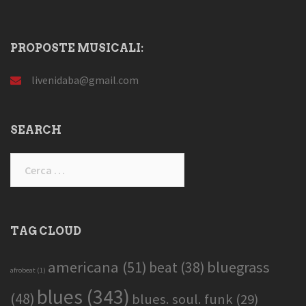
PROPOSTE MUSICALI:
livenidaba@gmail.com
SEARCH
Ricerca
per:
TAG CLOUD
americana
(51)
bluegrass
beat
(38)
afrobeat
(1)
blues
(343)
(48)
blues. soul. funk
(29)