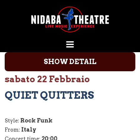
Vai
al
contenuto
SHOW DETAIL
sabato 22 Febbraio
QUIET QUITTERS
Rock Funk
Style:
Italy
From:
20:00
Concert time: