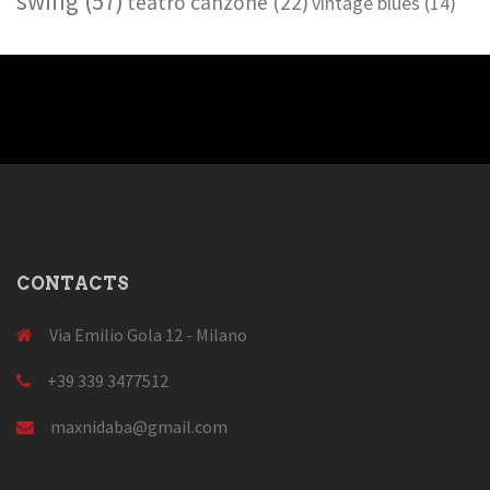
swing
(57)
teatro canzone
(22)
vintage blues
(14)
CONTACTS
Via Emilio Gola 12 - Milano
+39 339 3477512
maxnidaba@gmail.com