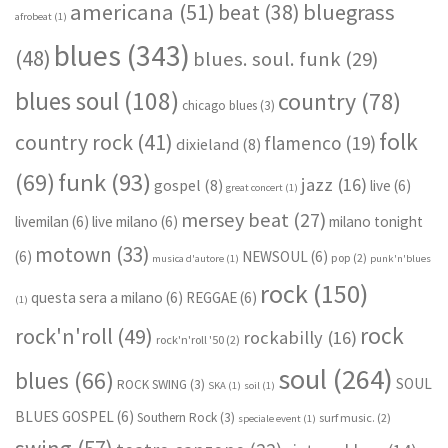
americana
(51)
bluegrass
beat
(38)
afrobeat
(1)
blues
(343)
(48)
blues. soul. funk
(29)
blues soul
(108)
country
(78)
chicago blues
(3)
folk
country rock
(41)
flamenco
(19)
dixieland
(8)
funk
(93)
(69)
jazz
(16)
gospel
(8)
live
(6)
great concert
(1)
mersey beat
(27)
livemilan
(6)
live milano
(6)
milano tonight
motown
(33)
(6)
NEWSOUL
(6)
pop
(2)
musica d'autore
(1)
punk'n'blues
rock
(150)
questa sera a milano
(6)
REGGAE
(6)
(1)
rock
rock'n'roll
(49)
rockabilly
(16)
rock'n'roll '50
(2)
soul
(264)
blues
(66)
SOUL
ROCK SWING
(3)
SKA
(1)
soil
(1)
BLUES GOSPEL
(6)
Southern Rock
(3)
surf music.
(2)
speciale event
(1)