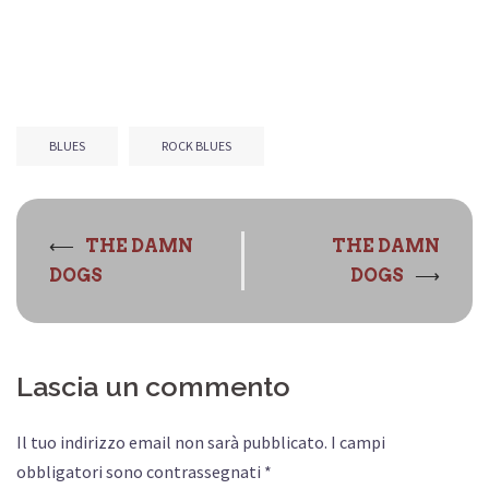
BLUES
ROCK BLUES
Navigazione
⟵
THE DAMN
THE DAMN
articolo
⟶
DOGS
DOGS
Lascia un commento
Il tuo indirizzo email non sarà pubblicato.
I campi
obbligatori sono contrassegnati
*