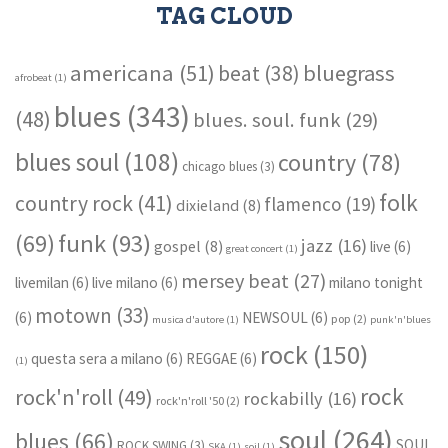
TAG CLOUD
americana
(51)
bluegrass
beat
(38)
afrobeat
(1)
blues
(343)
(48)
blues. soul. funk
(29)
blues soul
(108)
country
(78)
chicago blues
(3)
folk
country rock
(41)
flamenco
(19)
dixieland
(8)
funk
(93)
(69)
jazz
(16)
gospel
(8)
live
(6)
great concert
(1)
mersey beat
(27)
livemilan
(6)
live milano
(6)
milano tonight
motown
(33)
(6)
NEWSOUL
(6)
pop
(2)
musica d'autore
(1)
punk'n'blues
rock
(150)
questa sera a milano
(6)
REGGAE
(6)
(1)
rock
rock'n'roll
(49)
rockabilly
(16)
rock'n'roll '50
(2)
soul
(264)
blues
(66)
SOUL
ROCK SWING
(3)
SKA
(1)
soil
(1)