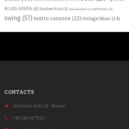
BLUES GOSPEL
(6)
Southern Rock
(3)
surf music.
(2)
speciale event
(1)
swing
(57)
teatro canzone
(22)
vintage blues
(14)
CONTACTS
Via Emilio Gola 12 - Milano
+39 339 3477512