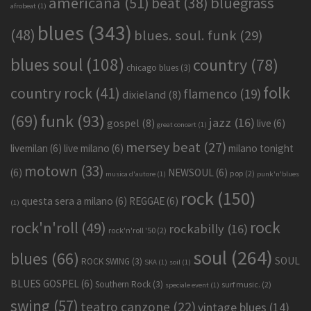
americana
(51)
bluegrass
beat
(38)
afrobeat
(1)
blues
(343)
(48)
blues. soul. funk
(29)
blues soul
(108)
country
(78)
chicago blues
(3)
folk
country rock
(41)
flamenco
(19)
dixieland
(8)
funk
(93)
(69)
jazz
(16)
gospel
(8)
live
(6)
great concert
(1)
mersey beat
(27)
livemilan
(6)
live milano
(6)
milano tonight
motown
(33)
(6)
NEWSOUL
(6)
pop
(2)
musica d'autore
(1)
punk'n'blues
rock
(150)
questa sera a milano
(6)
REGGAE
(6)
(1)
rock
rock'n'roll
(49)
rockabilly
(16)
rock'n'roll '50
(2)
soul
(264)
blues
(66)
SOUL
ROCK SWING
(3)
SKA
(1)
soil
(1)
BLUES GOSPEL
(6)
Southern Rock
(3)
surf music.
(2)
speciale event
(1)
swing
(57)
teatro canzone
(22)
vintage blues
(14)