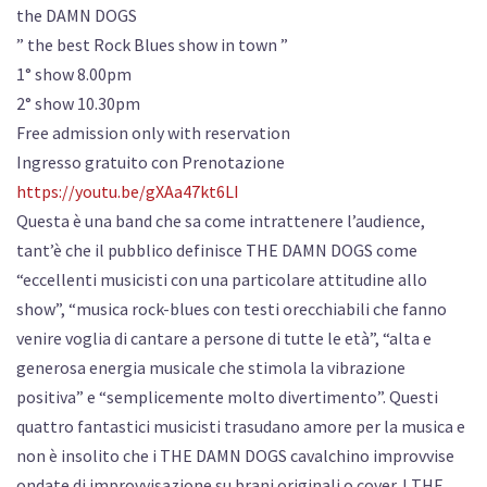
the DAMN DOGS
” the best Rock Blues show in town ”
1° show 8.00pm
2° show 10.30pm
Free admission only with reservation
Ingresso gratuito con Prenotazione
https://youtu.be/gXAa47kt6LI
Questa è una band che sa come intrattenere l’audience,
tant’è che il pubblico definisce THE DAMN DOGS come
“eccellenti musicisti con una particolare attitudine allo
show”, “musica rock-blues con testi orecchiabili che fanno
venire voglia di cantare a persone di tutte le età”, “alta e
generosa energia musicale che stimola la vibrazione
positiva” e “semplicemente molto divertimento”. Questi
quattro fantastici musicisti trasudano amore per la musica e
non è insolito che i THE DAMN DOGS cavalchino improvvise
ondate di improvvisazione su brani originali o cover. I THE