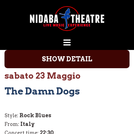
Vai
al
contenuto
SHOW DETAIL
sabato 23 Maggio
The Damn Dogs
Rock Blues
Style:
Italy
From:
22:30
Concert time: