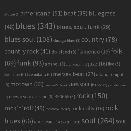
americana
(51)
bluegrass
beat
(38)
afrobeat
(1)
blues
(343)
(48)
blues. soul. funk
(29)
blues soul
(108)
country
(78)
chicago blues
(3)
folk
country rock
(41)
flamenco
(19)
dixieland
(8)
funk
(93)
(69)
jazz
(16)
gospel
(8)
live
(6)
great concert
(1)
mersey beat
(27)
livemilan
(6)
live milano
(6)
milano tonight
motown
(33)
(6)
NEWSOUL
(6)
pop
(2)
musica d'autore
(1)
punk'n'blues
rock
(150)
questa sera a milano
(6)
REGGAE
(6)
(1)
rock
rock'n'roll
(49)
rockabilly
(16)
rock'n'roll '50
(2)
soul
(264)
blues
(66)
SOUL
ROCK SWING
(3)
SKA
(1)
soil
(1)