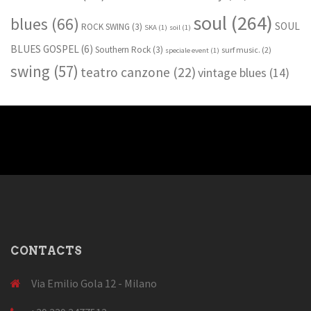
soul
(264)
blues
(66)
SOUL
ROCK SWING
(3)
SKA
(1)
soil
(1)
BLUES GOSPEL
(6)
Southern Rock
(3)
surf music.
(2)
speciale event
(1)
swing
(57)
teatro canzone
(22)
vintage blues
(14)
CONTACTS
Via Emilio Gola 12 - Milano