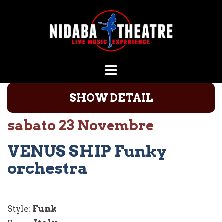
Vai
al
contenuto
SHOW DETAIL
sabato 23 Novembre
VENUS SHIP Funky
orchestra
Funk
Style: