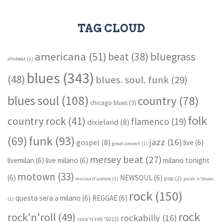
TAG CLOUD
americana
(51)
bluegrass
beat
(38)
afrobeat
(1)
blues
(343)
(48)
blues. soul. funk
(29)
blues soul
(108)
country
(78)
chicago blues
(3)
folk
country rock
(41)
flamenco
(19)
dixieland
(8)
funk
(93)
(69)
jazz
(16)
gospel
(8)
live
(6)
great concert
(1)
mersey beat
(27)
livemilan
(6)
live milano
(6)
milano tonight
motown
(33)
(6)
NEWSOUL
(6)
pop
(2)
musica d'autore
(1)
punk'n'blues
rock
(150)
questa sera a milano
(6)
REGGAE
(6)
(1)
rock
rock'n'roll
(49)
rockabilly
(16)
rock'n'roll '50
(2)