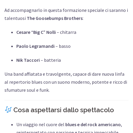
Ad accompagnarlo in questa formazione speciale ci saranno i
talentuosi
The Goosebumps Brothers
:
Cesare “Big C” Nolli
– chitarra
Paolo Legramandi
– basso
Nik Taccori
– batteria
Una band affiatata e travolgente, capace di dare nuova linfa
al repertorio blues con un suono moderno, potente e ricco di
sfumature soul e funk.
Cosa aspettarsi dallo spettacolo
Un viaggio nel cuore del
blues e del rock americano
,
reinterpretato con passione e tecnica impeccabile.