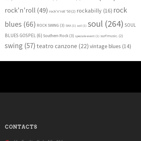
rock
rock'n'roll
(49)
rockabilly
(16)
rock'n'roll '50
(2)
soul
(264)
blues
(66)
SOUL
ROCK SWING
(3)
SKA
(1)
soil
(1)
BLUES GOSPEL
(6)
Southern Rock
(3)
surf music.
(2)
speciale event
(1)
swing
(57)
teatro canzone
(22)
vintage blues
(14)
CONTACTS