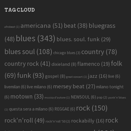
TAG CLOUD
americana
(51)
bluegrass
beat
(38)
afrobeat
(1)
blues
(343)
(48)
blues. soul. funk
(29)
blues soul
(108)
country
(78)
chicago blues
(3)
folk
country rock
(41)
flamenco
(19)
dixieland
(8)
funk
(93)
(69)
jazz
(16)
gospel
(8)
live
(6)
great concert
(1)
mersey beat
(27)
livemilan
(6)
live milano
(6)
milano tonight
motown
(33)
(6)
NEWSOUL
(6)
pop
(2)
musica d'autore
(1)
punk'n'blues
rock
(150)
questa sera a milano
(6)
REGGAE
(6)
(1)
rock
rock'n'roll
(49)
rockabilly
(16)
rock'n'roll '50
(2)