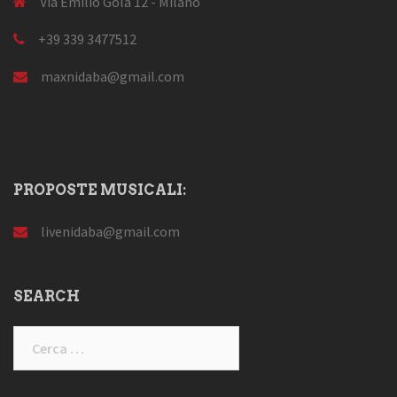
Via Emilio Gola 12 - Milano
+39 339 3477512
maxnidaba@gmail.com
PROPOSTE MUSICALI:
livenidaba@gmail.com
SEARCH
Ricerca
per: