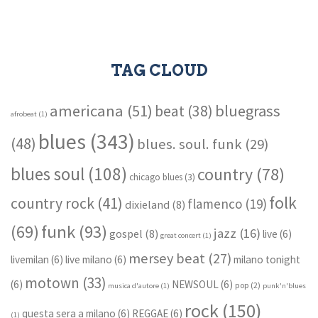
TAG CLOUD
americana
(51)
bluegrass
beat
(38)
afrobeat
(1)
blues
(343)
(48)
blues. soul. funk
(29)
blues soul
(108)
country
(78)
chicago blues
(3)
folk
country rock
(41)
flamenco
(19)
dixieland
(8)
funk
(93)
(69)
jazz
(16)
gospel
(8)
live
(6)
great concert
(1)
mersey beat
(27)
livemilan
(6)
live milano
(6)
milano tonight
motown
(33)
(6)
NEWSOUL
(6)
pop
(2)
musica d'autore
(1)
punk'n'blues
rock
(150)
questa sera a milano
(6)
REGGAE
(6)
(1)